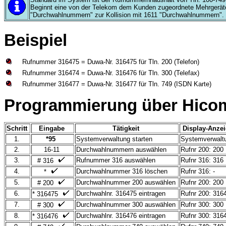
Beginnt eine von der Telekom dem Kunden zugeordnete Mehrgeräte
"Durchwahlnummern" zur Kollision mit 1611 "Durchwahlnummern".
Beispiel
Rufnummer 316475 = Duwa-Nr. 316475 für Tln. 200 (Telefon)
Rufnummer 316474 = Duwa-Nr. 316476 für Tln. 300 (Telefax)
Rufnummer 316477 = Duwa-Nr. 316477 für Tln. 749 (ISDN Karte)
Programmierung über Hicom
Schritt
Eingabe
Tätigkeit
Display-Anze
1.
*95
Systemverwaltung starten
Systemverwal
2.
16-11
Durchwahlnummern auswählen
Rufnr 200: 200
3.
Rufnummer 316 auswählen
Rufnr 316: 316
# 316
4.
Durchwahlnummer 316 löschen
Rufnr 316: -
*
5.
Durchwahlnummer 200 auswählen
Rufnr 200: 200
# 200
6.
Durchwahlnr. 316475 eintragen
Rufnr 200: 31
* 316475
7.
Durchwahlnummer 300 auswählen
Rufnr 300: 300
# 300
8.
Durchwahlnr. 316476 eintragen
Rufnr 300: 31
* 316476