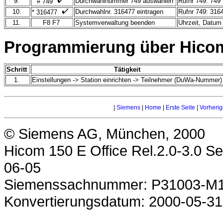
9.
Durchwahlnummer 749 auswählen
Rufnr 749: 749
# 749
10.
Durchwahlnr. 316477 eintragen
Rufnr 749: 31
* 316477
11.
F8 F7
Systemverwaltung beenden
Uhrzeit, Datu
Programmierung über Hicom 
Schritt
Tätigkeit
1.
Einstellungen -> Station einrichten -> Teilnehmer (DuWa-Nummer
|
Siemens
|
Home
|
Erste Seite
|
Vorherig
© Siemens AG, München, 2000
Hicom 150 E Office Rel.2.0-3.0 S
06-05
Siemenssachnummer: P31003-M1
Konvertierungsdatum: 2000-05-31