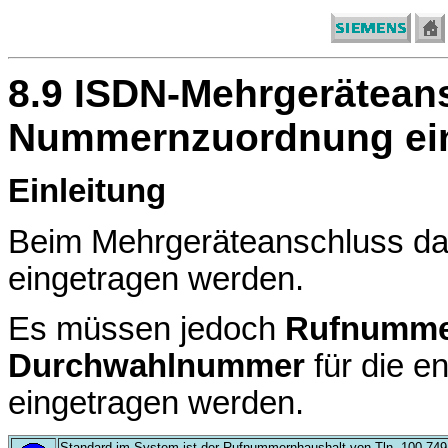
8.9 ISDN-Mehrgerätean
Nummernzuordnung ein
Einleitung
Beim Mehrgeräteanschluss da
eingetragen werden.
Es müssen jedoch
Rufnumme
Durchwahlnummer
für die 
eingetragen werden.
Standard im System ist der Rufnummernhaushalt von Tln. 100-749