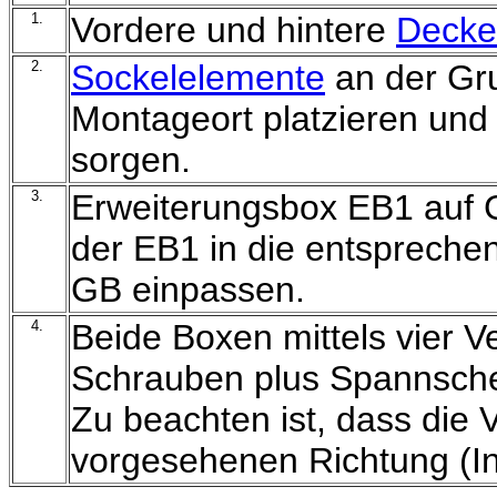
1.
Vordere und hintere
Decke
2.
Sockelelemente
an der Gr
Montageort platzieren und
sorgen.
3.
Erweiterungsbox EB1 auf G
der EB1 in die entspreche
GB einpassen.
4.
Beide Boxen mittels vier V
Schrauben plus Spannsch
Zu beachten ist, dass die 
vorgesehenen Richtung (In