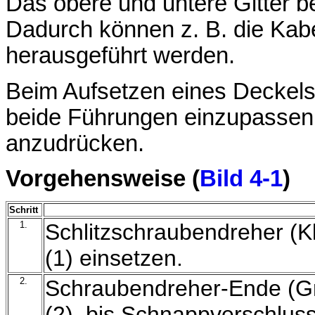
Das obere und untere Gitter b
Dadurch können z. B. die K
herausgeführt werden.
Beim Aufsetzen eines Deckels
beide Führungen einzupassen 
anzudrücken.
Vorgehensweise (
Bild 4-1
)
Schritt
1.
Schlitzschraubendreher (K
(1) einsetzen.
2.
Schraubendreher-Ende (Gri
(2), bis Schnappverschluss