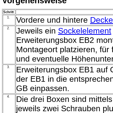
Vorgehensweise
Schritt
1.
Vordere und hintere
Decke
2.
Jeweils ein
Sockelelement
Erweiterungsbox EB2 mon
Montageort platzieren, fü
und eventuelle Höhenunte
3.
Erweiterungsbox EB1 auf G
der EB1 in die entspreche
GB einpassen.
4.
Die drei Boxen sind mittel
jeweils zwei Schrauben p