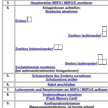
3.
Hauptverteiler MDFU / MDFU-E montieren
4.
Anlagenboxen aufstellen:
Boxdeckel abnehmen
Einbox
Zweibox (aufeinander)
Zweibox (nebeneinander)
Dreibox (aufeinander)
Sockelelemente montieren
(bei aufeinanderstehenden Anlagenboxen)
5.
Schutzerdung des Systems vornehmen
Schutzerdung prüfen
6.
Kabel anschließen
7.
Leitungsnetz und Rangierungen am MDFU / MDFU-E auflegen
8.
Systemsoftware einsetzen
(Flash Memory Card)
9.
Konfigurationshinweise
(Baugruppenbestückung, ist bereits erfolgt)